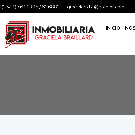
(3541) / 611305 / 636883
gracielarb14@hotmail.com
INICIO
NO